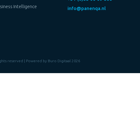
siness Intelligence
info@panenqa.nl
rights reserved | Powered by
Buro Digitaal
2026