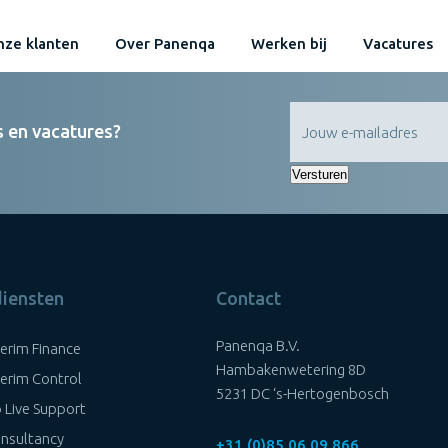
ze klanten
Over Panenqa
Werken bij
Vacatures
s en vacatures?
Versturen
diensten
Contact
Panenqa B.V.
terim Finance
Hambakenwetering 8D
terim Control
5231 DC ‘s-Hertogenbosch
 Live Support
nsultancy
+31 (0)85 06 09 866