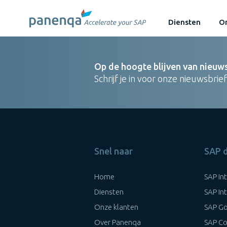
Diensten
On
Op de hoogte blijven van nieuw
Schrijf je in voor onze nieuwsbrief
Snel naar
SAP 
Home
SAP In
Diensten
SAP In
Onze klanten
SAP Go
Over Panenqa
SAP Co