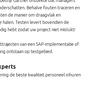
sbedrijf Gartner ontdekte dat managers
derschatten. Behalve fouten traceren en
esten de manier om draagvlak en
te halen. Testen levert bovendien de
nodig hebt zodat uw project niet mislukt!
sttrajecten van een SAP-implementatie of
ing ontstaan op testgebied.
xperts
ering de beste kwaliteit personeel inhuren