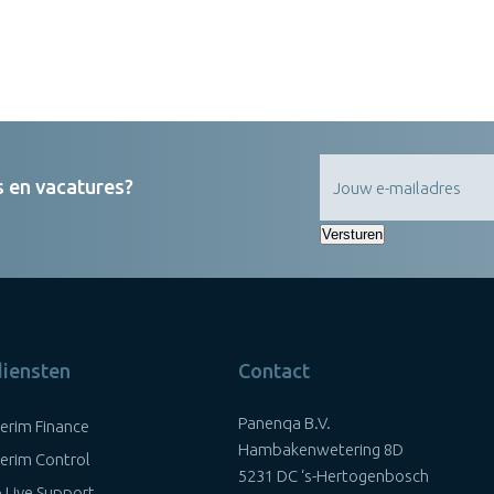
s en vacatures?
Versturen
diensten
Contact
Panenqa B.V.
terim Finance
Hambakenwetering 8D
terim Control
5231 DC ‘s-Hertogenbosch
 Live Support