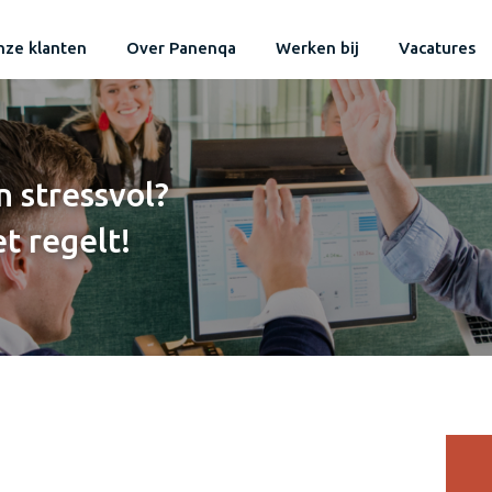
ze klanten
Over Panenqa
Werken bij
Vacatures
 stressvol?
t regelt!