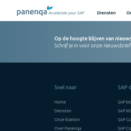
Diensten
On
Op de hoogte blijven van nieuw
Schrijf je in voor onze nieuwsbrief
Snel naar
SAP 
Home
SAP In
Diensten
SAP In
Onze klanten
SAP Go
Over Panenqa
SAP Co