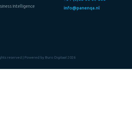
siness Intelligence
info@panenqa.nl
rights reserved | Powered by
Buro Digitaal
2026