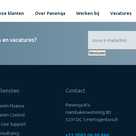
ze klanten
Over Panenqa
Werken bij
Vacatures
s en vacatures?
Versturen
diensten
Contact
Panenqa B.V.
terim Finance
Hambakenwetering 8D
terim Control
5231 DC ‘s-Hertogenbosch
 Live Support
nsultancy
+31 (0)85 06 09 866