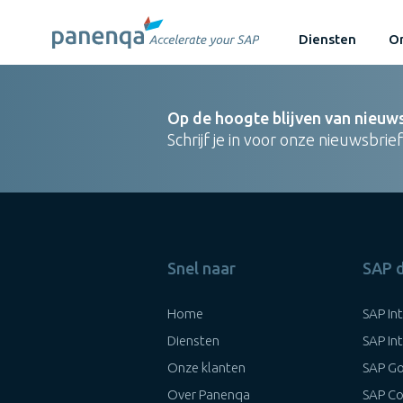
Diensten
On
Op de hoogte blijven van nieuw
Schrijf je in voor onze nieuwsbrief
Snel naar
SAP 
Home
SAP In
Diensten
SAP In
Onze klanten
SAP Go
Over Panenqa
SAP Co