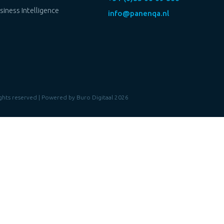
siness Intelligence
info@panenqa.nl
rights reserved | Powered by
Buro Digitaal
2026