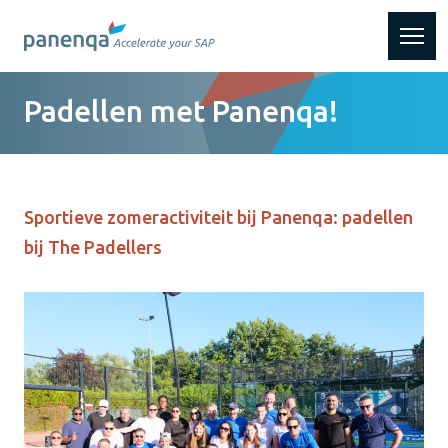
Nieuws
Laat je
Werken
Onze
Over
Diensten
Vacatures
Contact
CV
en
Padellen met Panenqa!
klanten
Panenqa
bij
achter!
blogs
Sportieve zomeractiviteit bij Panenqa: padellen
bij The Padellers